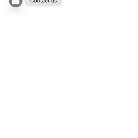
Contact us
借景香港
不同於香港常見的居宅樣貌，這是座擁有後院的獨棟老宅。原
始地坪狹長，天花板高度偏低，因此運用設計轉換，讓空間呈
現最大的寬敞感。
首先於空間內核，我們透過簡約線條及通透感的置入，無論是